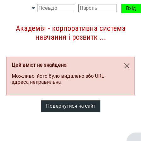
Перейти до головного вмісту
Вхід
Бокова панель
Переключити введення пошуку
Академія - корпоративна система
навчання і розвитк ...
Цей вміст не знайдено.
Відхи
Можливо, його було видалено або URL-
адреса неправильна.
Повернутися на сайт