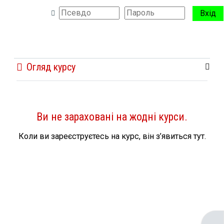
Перейти до головного вмісту
Вхід
Бокова панель
Переключити введення пошуку
Блоки
Огляд курсу
Ви не зараховані на жодні курси.
Коли ви зареєструєтесь на курс, він з’явиться тут.