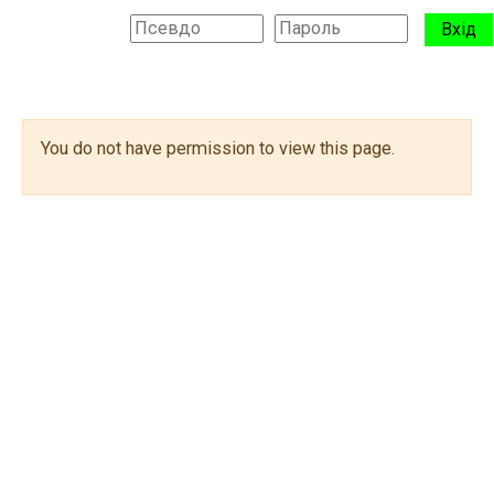
Перейти до головного вмісту
Вхід
Бокова панель
Переключити введення пошуку
Блоки
You do not have permission to view this page.