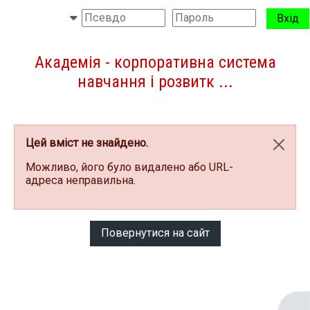
Перейти до головного вмісту
Вхід
Бокова панель
Переключити введення пошуку
Академія - корпоративна система
навчання і розвитк ...
Цей вміст не знайдено.
Відхи
Можливо, його було видалено або URL-
адреса неправильна.
Повернутися на сайт