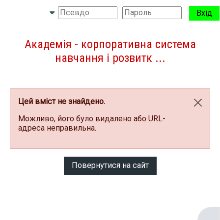
Перейти до головного вмісту
Вхід
Бокова панель
Переключити введення пошуку
Академія - корпоративна система
навчання і розвитк ...
Цей вміст не знайдено.
Відхи
Можливо, його було видалено або URL-
адреса неправильна.
Повернутися на сайт